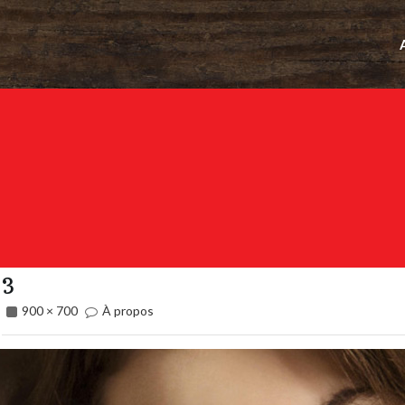
3
900 × 700
À propos